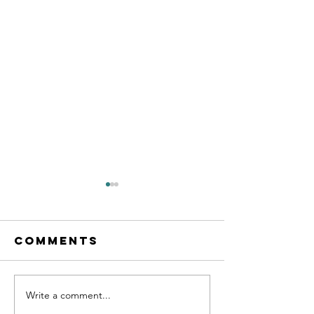
Comments
Write a comment...
CMC
cmc Jai