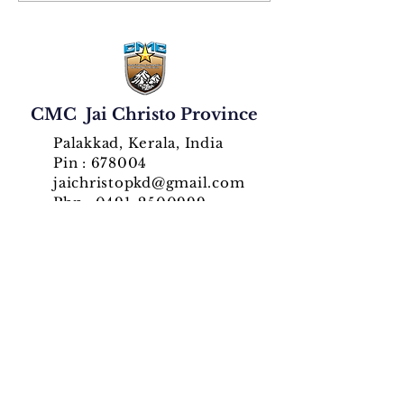
Jaichristo
Christo 
Province
Rani
Inaugurates
Provinc
Golden
Celebra
Jubilee Year
Golden 
with Solemn
Silver
CMC Jai Christo Province
Celebrations
Jubilees
Palakkad, Kerala, India
Pin : 678004
jaichristopkd@gmail.com
Phn :
0491-2500999
QUICK NAVIGATION
News
Events
Ministries
Generalate